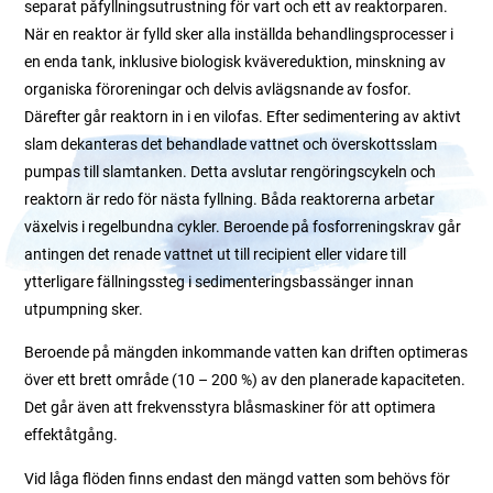
separat påfyllningsutrustning för vart och ett av reaktorparen.
När en reaktor är fylld sker alla inställda behandlingsprocesser i
en enda tank, inklusive biologisk kvävereduktion, minskning av
organiska föroreningar och delvis avlägsnande av fosfor.
Därefter går reaktorn in i en vilofas. Efter sedimentering av aktivt
slam dekanteras det behandlade vattnet och överskottsslam
pumpas till slamtanken. Detta avslutar rengöringscykeln och
reaktorn är redo för nästa fyllning. Båda reaktorerna arbetar
växelvis i regelbundna cykler. Beroende på fosforreningskrav går
antingen det renade vattnet ut till recipient eller vidare till
ytterligare fällningssteg i sedimenteringsbassänger innan
utpumpning sker.
Beroende på mängden inkommande vatten kan driften optimeras
över ett brett område (10 – 200 %) av den planerade kapaciteten.
Det går även att frekvensstyra blåsmaskiner för att optimera
effektåtgång.
Vid låga flöden finns endast den mängd vatten som behövs för