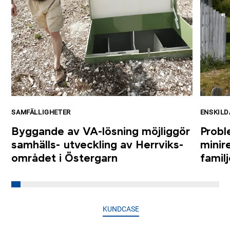
SAMFÄLLIGHETER
ENSKILD
Byggande av VA-lösning möjliggör
Proble
samhälls- utveckling av Herrviks-
minir
området i Östergarn
familj
KUNDCASE