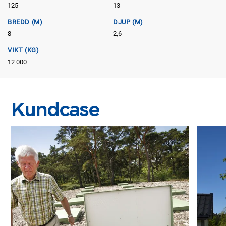
125
13
BREDD (M)
DJUP (M)
8
2,6
VIKT (KG)
12 000
Kundcase