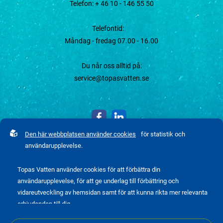
Telefon:
+ 46 10 - 146 55 50
Telefontid:
Måndag - fredag 07.00 - 16.00
Du når oss alltid på:
service@topasvatten.se
Den här webbplatsen använder cookies
för statistik och
användarupplevelse.
Topas Vatten använder cookies för att förbättra din
användarupplevelse, för att ge underlag till förbättring och
vidareutveckling av hemsidan samt för att kunna rikta mer relevanta
erbjudanden till dig.
Läs gärna vår
personuppgiftspolicy
. Om du samtycker till vår
Integritetspolicy