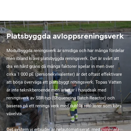
Platsbyggda avloppsreningsverk
Modulbyggda reningsverk är smidiga och har många fördelar
men ibland krävs platsbyggda reningsverk. Det är svårt att
dra en hård gräns då många faktorer spelar in men över
cirka 1 000 pE (personekvivalenter) är det oftast effektivare
att börja överväga ett platsbyggt reningsverk. Topas Vatten
är inte teknikberoende men arbetar i huvudsak med
reningsverk av SBR-typ (Sequencing Batch Reactor) och
baseras på ett renings verk med dubbla reaktorer som körs
växelvis.
Det system vi erbjuder är helautomatiserat, med minimala