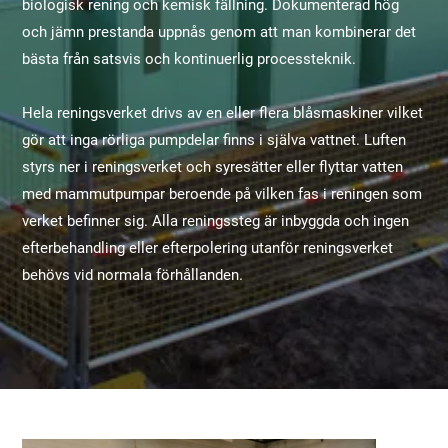
biologisk rening och kemisk fällning. Dokumenterad hög
och jämn prestanda uppnås genom att man kombinerar det
bästa från satsvis och kontinuerlig processteknik.
Hela reningsverket drivs av en eller flera blåsmaskiner vilket
gör att inga rörliga pumpdelar finns i själva vattnet. Luften
styrs ner i reningsverket och syresätter eller flyttar vatten
med mammutpumpar beroende på vilken fas i reningen som
verket befinner sig. Alla reningssteg är inbyggda och ingen
efterbehandling eller efterpolering utanför reningsverket
behövs vid normala förhållanden.