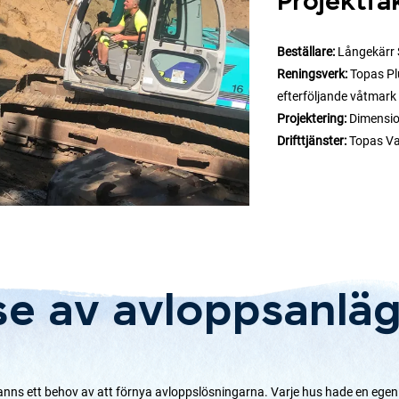
Projektfa
Beställare:
Långekärr 
Reningsverk:
Topas Plu
efterföljande våtmark
Projektering:
Dimension
Drifttjänster:
Topas Va
se av avloppsanlä
fanns ett behov av att förnya avloppslösningarna. Varje hus hade en egen 