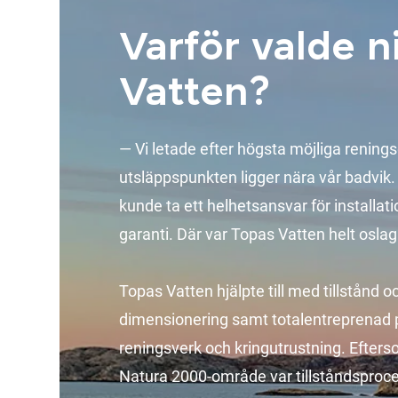
Varför valde n
Vatten?
— Vi letade efter högsta möjliga rening
utsläppspunkten ligger nära vår badvik. 
kunde ta ett helhetsansvar för installatio
garanti. Där var Topas Vatten helt osla
Topas Vatten hjälpte till med tillstånd o
dimensionering samt totalentreprenad p
reningsverk och kringutrustning. Efterso
Natura 2000-område var tillståndspro