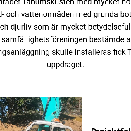
mrådet Tanumskusten med mycket hög
d- och vattenområden med grunda bott
och djurliv som är mycket betydelsefull
r samfällighetsföreningen bestämde
gsanläggning skulle installeras fick
uppdraget.