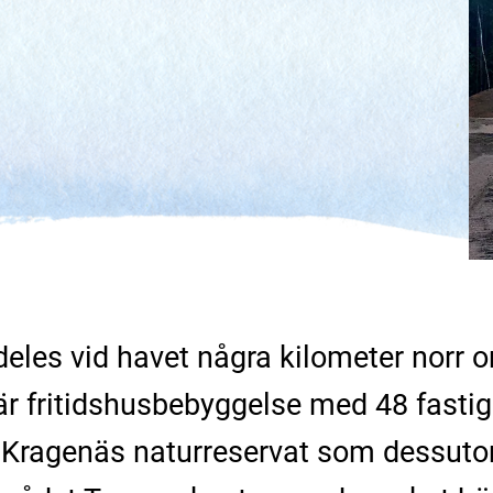
i
lldeles vid havet några kilometer nor
är fritidshusbebyggelse med 48 fasti
l Kragenäs naturreservat som dessuto