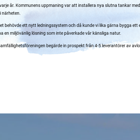
arje år. Kommunens uppmaning var att installera nya slutna tankar me
i närheten.
et behövde ett nytt ledningssystem och då kunde vi lika gärna bygga ett eg
 ha en miljövänlig lösning som inte påverkade vår känsliga natur.
mfällighetsföreningen begärde in prospekt från 4-5 leverantörer av avl