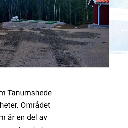
r om Tanumshede
gheter. Området
m är en del av