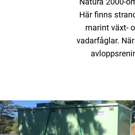
Natura 2000-o
Här finns stran
marint växt- 
vadarfåglar. Nä
avloppsrenin