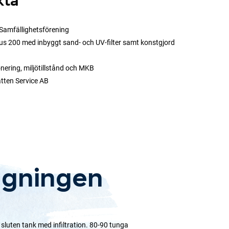
kta
Samfällighetsförening
s 200 med inbyggt sand- och UV-filter samt konstgjord
ering, miljötillstånd och MKB
tten Service AB
ggningen
sluten tank med infiltration. 80-90 tunga