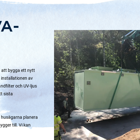
VA-
att bygga ett nytt
 installationen av
dfilter och UV-ljus
t sista
an husägarna planera
ger till. Vi kan