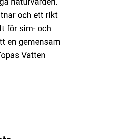
a naturvärden.
nar och ett rikt
t för sim- och
 att en gemensam
 Topas Vatten