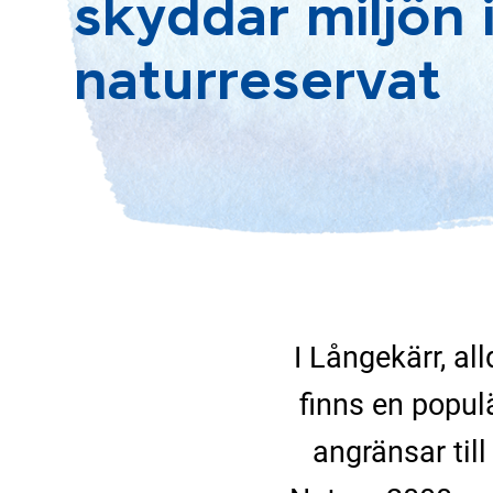
skyddar miljön 
naturreservat
I Långekärr, a
finns en popul
angränsar til