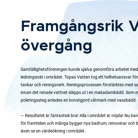
Framgångsrik 
övergång
Samfällighetsföreningen kunde själva genomföra arbetet med 
ledningsnät i området. Topas Vatten tog ett helhetsansvar för
tankar och reningsverk. Reningsprocessen förstärktes med san
innan det renade vattnet släpps ut i en makadambädd. Som et
poleringssteg anlades en konstgjord våtmark med vassbädd.
— Resultatet är fantastisk bra! Alla i området är nöjda! Nu k
för framtiden och många bygger nya badrum, renoverar och byg
även se en värdeökning i området.