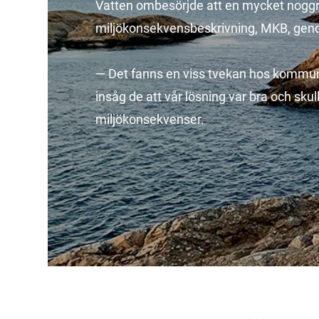
Vatten ombesörjde att en mycket nogg
miljökonsekvensbeskrivning, MKB, gen
— Det fanns en viss tvekan hos kommunen
insåg de att vår lösning var bra och sku
miljökonsekvenser.