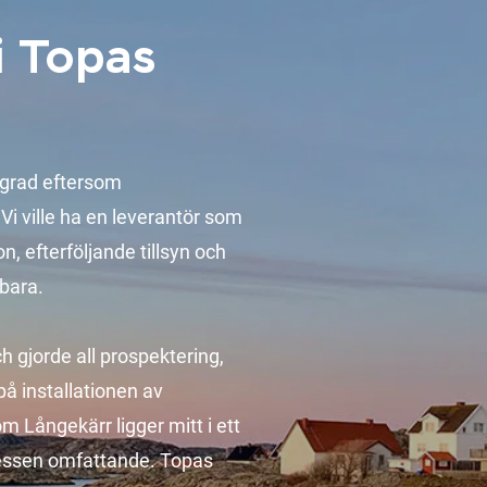
i Topas
sgrad eftersom
Vi ville ha en leverantör som
n, efterföljande tillsyn och
gbara.
ch gjorde all prospektering,
å installationen av
m Långekärr ligger mitt i ett
cessen omfattande. Topas