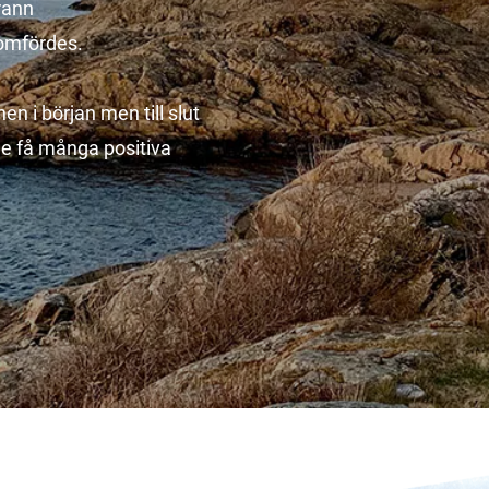
rann
omfördes.
 i början men till slut
lle få många positiva