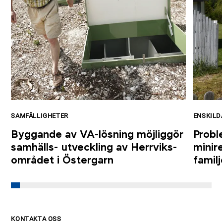
SAMFÄLLIGHETER
ENSKILD
Byggande av VA-lösning möjliggör
Proble
samhälls- utveckling av Herrviks-
minir
området i Östergarn
familj
KONTAKTA OSS