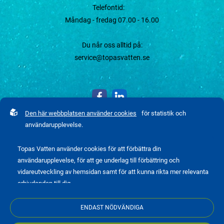
Telefontid:
Måndag - fredag 07.00 - 16.00
Du når oss alltid på:
service@topasvatten.se
Den här webbplatsen använder cookies
för statistik och
användarupplevelse.
Topas Vatten använder cookies för att förbättra din
användarupplevelse, för att ge underlag till förbättring och
vidareutveckling av hemsidan samt för att kunna rikta mer relevanta
erbjudanden till dig.
Läs gärna vår
personuppgiftspolicy
. Om du samtycker till vår
Integritetspolicy
ENDAST NÖDVÄNDIGA
användning, välj
Tillåt alla
. Om du vill ändra ditt val i efterhand hittar du
Copyright © 2026 Topas Vatten