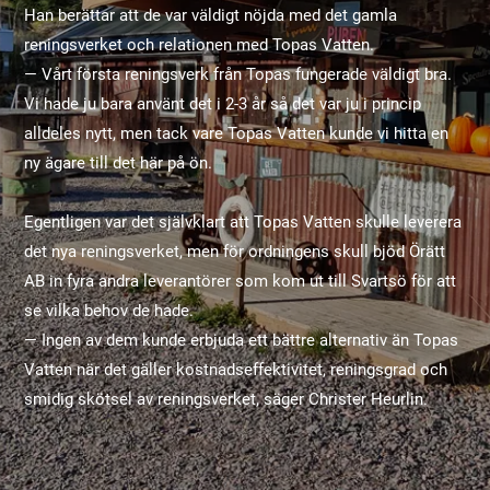
Han berättar att de var väldigt nöjda med det gamla
reningsverket och relationen med Topas Vatten.
— Vårt första reningsverk från Topas fungerade väldigt bra.
Vi hade ju bara använt det i 2-3 år så det var ju i princip
alldeles nytt, men tack vare Topas Vatten kunde vi hitta en
ny ägare till det här på ön.
Egentligen var det självklart att Topas Vatten skulle leverera
det nya reningsverket, men för ordningens skull bjöd Örätt
AB in fyra andra leverantörer som kom ut till Svartsö för att
se vilka behov de hade.
— Ingen av dem kunde erbjuda ett bättre alternativ än Topas
Vatten när det gäller kostnadseffektivitet, reningsgrad och
smidig skötsel av reningsverket, säger Christer Heurlin.