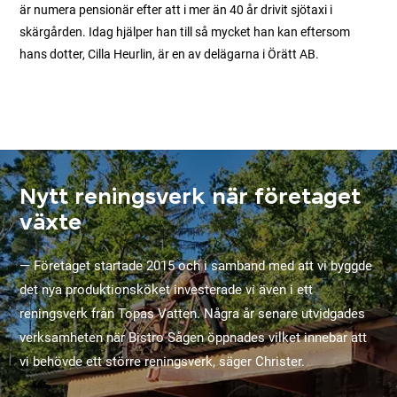
är numera pensionär efter att i mer än 40 år drivit sjötaxi i
skärgården. Idag hjälper han till så mycket han kan eftersom
hans dotter, Cilla Heurlin, är en av delägarna i Örätt AB.
Nytt reningsverk när företaget
växte
— Företaget startade 2015 och i samband med att vi byggde
det nya produktionsköket investerade vi även i ett
reningsverk från Topas Vatten. Några år senare utvidgades
verksamheten när Bistro Sågen öppnades vilket innebar att
vi behövde ett större reningsverk, säger Christer.